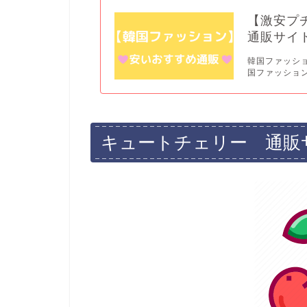
o
【激安プ
o
通販サイト
k
韓国ファッシ
国ファッション通
キュートチェリー 通販