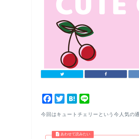
F
T
H
Li
a
wi
at
n
今回はキュートチェリーという今人気の
c
tt
e
e
e
er
n
b
a