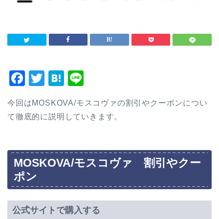
F
T
H
Li
a
wi
at
n
今回はMOSKOVA/モスコヴァの割引やクーポンについ
c
tt
e
e
て徹底的に説明していきます。
e
er
n
b
a
o
MOSKOVA/モスコヴァ 割引やクー
o
ポン
k
公式サイトで購入する