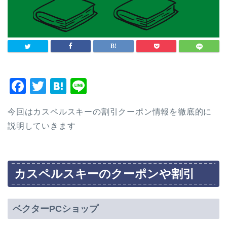
F
T
H
Li
a
wi
at
n
今回はカスペルスキーの割引クーポン情報を徹底的に
c
tt
e
e
説明していきます
e
er
n
b
a
o
カスペルスキーのクーポンや割引
o
k
ベクターPCショップ