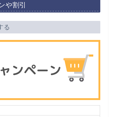
ンや割引
する