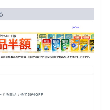
る
ード版商品：
全て50%OFF