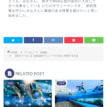
どうも。みなさん。 新卒でWeb広告の会社に入社して
日々仕事をしている だだのサラリーマンです。 節約情
報を中心にみなさんに価値のある情報を届けたいと思い
始めました。
HOME
クーポン
水族館
【割引クーポン】京急油壺マリンパークを安く利用する方法
RELATED POST
水族館
水族館