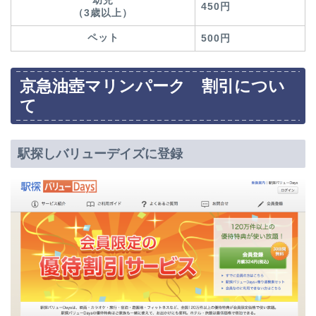
幼児
450円
（3歳以上）
ペット
500円
京急油壺マリンパーク 割引につい
て
駅探しバリューデイズに登録