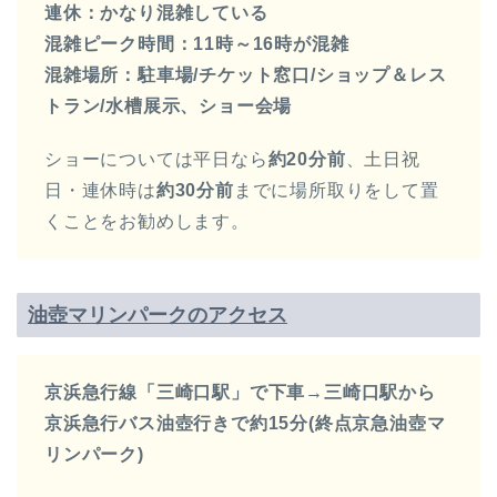
連休：かなり混雑している
混雑ピーク時間：11時～16時が混雑
混雑場所：駐車場/チケット窓口/ショップ＆レス
トラン/水槽展示、ショー会場
ショーについては平日なら
約20分前
、土日祝
日・連休時は
約30分前
までに場所取りをして置
くことをお勧めします。
油壺マリンパークのアクセス
京浜急行線「三崎口駅」で下車→三崎口駅から
京浜急行バス油壺行きで約15分(終点京急油壺マ
リンパーク)