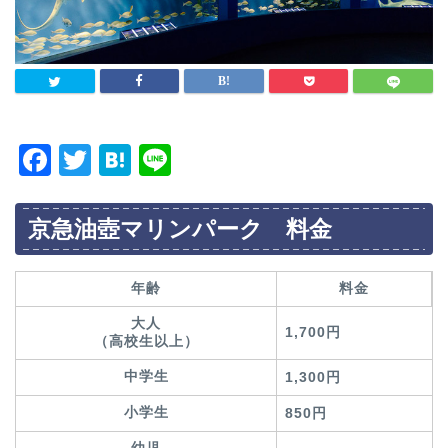
F
T
H
Li
a
wi
at
n
c
tt
e
e
京急油壺マリンパーク 料金
e
er
n
b
a
年齢
料金
o
大人
1,700円
（高校生以上）
o
k
中学生
1,300円
小学生
850円