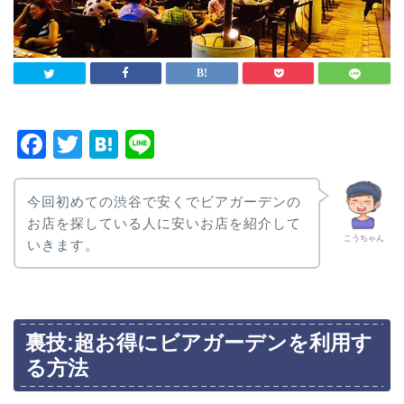
F
T
H
Li
a
wi
at
n
c
tt
e
e
今回初めての渋谷で安くでビアガーデンの
e
er
n
お店を探している人に安いお店を紹介して
こうちゃん
いきます。
b
a
o
o
k
裏技:超お得にビアガーデンを利用す
る方法