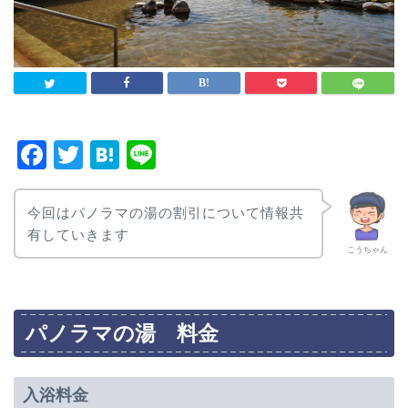
F
T
H
Li
a
wi
at
n
c
tt
e
e
今回はパノラマの湯の割引について情報共
e
er
n
有していきます
こうちゃん
b
a
o
o
パノラマの湯 料金
k
入浴料金