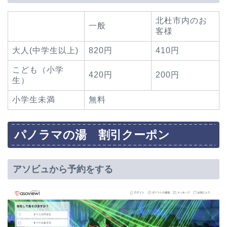
北杜市内のお
一般
客様
大人(中学生以上)
820円
410円
こども（小学
420円
200円
生）
小学生未満
無料
パノラマの湯 割引クーポン
アソビュから予約をする