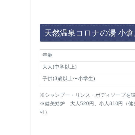
o
o
k
天然温泉コロナの湯 小倉
年齢
大人(中学以上)
子供(3歳以上〜小学生)
※シャンプー・リンス・ボディソープを
※健美効炉 大人520円、小人310円
可）