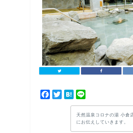
F
T
H
Li
a
wi
at
n
c
tt
e
e
天然温泉コロナの湯 小倉
e
er
n
にお伝えしていきます。
b
a