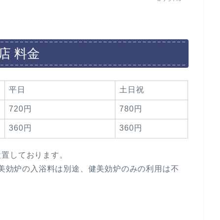
店 料金
平日
土日祝
720円
780円
360円
360円
設置しております。
（健美効炉の入浴料は別途、健美効炉のみの利用は不