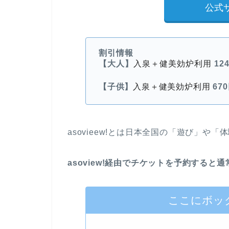
公式
割引情報
【大人】
入泉＋健美効炉利用
12
【子供】
入泉＋健美効炉利用
67
asovieew!とは日本全国の「遊び」や
asoview!経由でチケットを予約する
ここにボッ