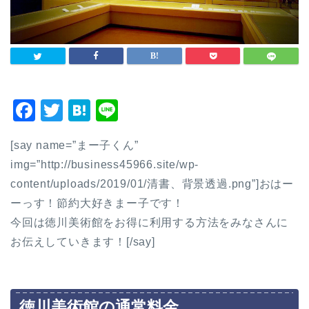
F
T
H
Li
a
wi
at
n
[say name=”まー子くん”
c
tt
e
e
img=”http://business45966.site/wp-
e
er
n
content/uploads/2019/01/清書、背景透過.png”]おはー
b
a
ーっす！節約大好きまー子です！
o
今回は徳川美術館をお得に利用する方法をみなさんに
o
お伝えしていきます！[/say]
k
徳川美術館の通常料金