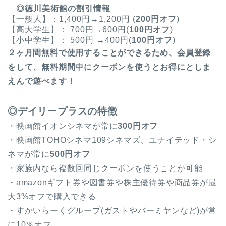
◎徳川美術館の割引情報
【一般人】：1,400円→1,200円 (
200円オフ
)
【高大学生】： 700円→600円(
100円オフ
)
【小中学生】： 500円 →400円(
100円オフ
)
２ヶ月間無料
で使用することができるため、会員登録
をして、無料期間中にクーポンを使うとお得にとしま
えんで遊べます！
◎デイリープラス
の特徴
・映画館イオンシネマが常に
300円オフ
・映画館TOHOシネマ109シネマズ、ユナイテッド・シ
ネマが常に
500円オフ
・家族内なら複数回同じクーポンを使うことが可能
・amazonギフト券や図書券や株主優待券や商品券が最
大3%オフで購入できる
・すかいらーくグループ(ガストやバーミヤンなど)が常
に10％オフ